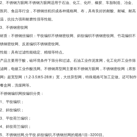
2、不锈钢方眼网:不锈钢方眼网适用于石油、化工、化纤、橡胶、车胎制造、冶金、
医药、食品等行业，不锈钢丝机织成各种规格网、布，具有良好的耐酸、耐碱、耐高
温，抗拉力强和耐磨性强等性能。
3、不锈钢密纹网
材质：不锈钢丝编织：平纹编织不锈钢密纹网、斜纹编织不锈钢密纹网、竹花编织不
锈钢密纹网、反差编织不锈钢密纹网。
性能：具有过滤性能稳定、精细等特点。
产品主要用于酸，硷环境条件下筛分和过滤。石油工业作泥浆网，化工化纤工业作筛
滤网，电镀工业作酸洗网。不锈钢席型网主要有不锈钢方眼网，不锈钢密纹网（席形
网）超宽型网（1.2-3.5米5-28米）宽，大丝异型网，特殊规格可加工定做。还可制作
餐盒网，洗煤网等。
不锈钢编织网按编织分类：
1、平纹编织；
2、斜纹编织；
3、平纹荷兰编织；
4、斜纹荷兰编织；
5、不锈钢丝网,分平纹.斜纹编织,不锈钢丝网的规格1目--3200目。