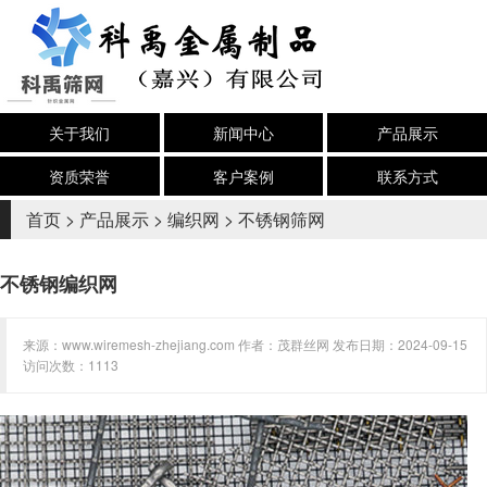
关于我们
新闻中心
产品展示
资质荣誉
客户案例
联系方式
首页
>
产品展示
>
编织网
>
不锈钢筛网
不锈钢编织网
来源：www.wiremesh-zhejiang.com 作者：茂群丝网 发布日期：2024-09-15
访问次数：1113