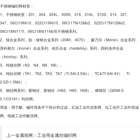
不锈钢编织网材质：
1、不锈钢材质：201、304、304L、309S、316、316L、310S、314、321、
347、06Cr19Ni10、022Cr19Ni10、06Cr17Ni12Mo2、022Cr17Ni12Mo2、
06Cr18Ni11Ti、06Cr18Ni11Nb等不锈钢系列。
2、镍合金系列，如：镍铬合金系列（2080、3070）、蒙乃尔（Monel）合金系列、
英科耐尔（Inonel）合金系列、哈氏合金（hastelloy）系列、因科洛伊合金
（Incoloy）系列。
3、纯镍丝网（N2、N4、N6、N8）。
4、纯钛丝网（TA1、TA2、TA3、TA7（Ti-5Al-2.5Sn）、TC4(Ti-6Al-4V）、Ti-
2.5Zr-1.5Mo）；
5、铜丝网系列：紫铜丝、黄铜丝（H62、H65、H68）、磷铜丝（QSN6.5-
0.1/C5191）钨丝网。
用途：用于酸、碱环境条件下筛分和过滤，石油工业作泥浆网、化工化纤工业作筛滤
网、电镀工业作酸洗网。
上一金属筛网：
工业用金属丝编织网