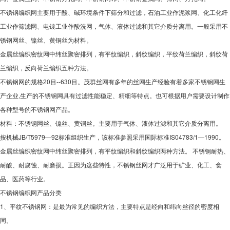
不锈钢编织网主要用于酸、碱环境条件下筛分和过滤，石油工业作泥浆网、化工化纤
工业作筛滤网、电镀工业作酸洗网，气体、液体过滤和其它介质分离用。一般采用不
锈钢网丝、镍丝、黄铜丝为材料。
金属丝编织密纹网中纬丝聚密排列，有平纹编织，斜纹编织，平纹荷兰编织，斜纹荷
兰编织，反向荷兰编织五种方法。
不锈钢网的规格20目--630目。茂群丝网有多年的丝网生产经验有着多家不锈钢网生
产企业,生产的不锈钢网具有过滤性能稳定、精细等特点。也可根据用户需要设计制作
各种型号的不锈钢网产品。
材料：不锈钢网丝、镍丝、黄铜丝。主要用于气体、液体过滤和其它介质分离用。
按机械JB/T5979—92标准组织生产，该标准参照采用国际标准IS04783/1—1990。
金属丝编织密纹网中纬丝聚密排列，有平纹编织和斜纹编织两种方法。 不锈钢耐热、
耐酸、耐腐蚀、耐磨损。正因为这些特性，不锈钢丝网才广泛用于矿业、化工、食
品、医药等行业。
不锈钢编织网产品分类
1、平纹不锈钢网：是最为常见的编织方法，主要特点是经向和纬向丝径的密度相
同。