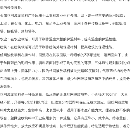
型的传质设备。
金属丝网波纹填料广泛应用于工业和农业生产领域。以下是一些主要的应用领域：
工业：在石油、化工、电力、制药等工业领域，应用于多种传质设备中，例如吸收
塔、解吸塔、冷却塔等。
农业：在农业领域，可用于制作温室大棚的保温材料，提高温室的保温性能。
建筑：在建筑领域可以用于制作建筑外墙保温材料，提高建筑的保温性能。
丝网波纹填料在操作时，回流液在其表面以一种通畅的Z字形运动，沿网面向下。由
于丝网强烈的毛细作用，填料表面就形成了均匀完整的薄膜。气体通过规则排列的倾
斜通道上升，流体阻力小，因为丝网波纹填料彼此交错90度排列，气液两相均匀分布
在塔截面上，也更易传质。加强液体均布，减少丝网波纹填料填料中的死角，提高分
离效率。
丝网波纹填料是一种高通量、低压降的金属丝网波纹填料。小直径为100mm，大直
径不限，只要每5米填料以内设一组收集分布器即可保证无放大效应。因丝网波纹填
料水力直径较大，空隙率高，比表面积小，适用于要求生产能力大、理论板数不多的
场合，丝网波纹填料中工业应用多的一种规格。它具有压降小、效率高、持液量低、
操作弹性大、放大效应不明显等优点，技术经济性能优越，特别适用于热敏性、难分