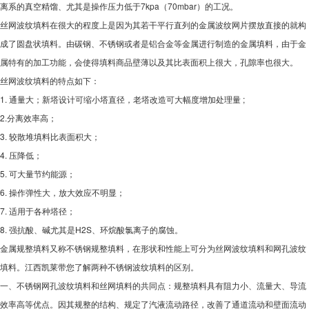
离系的真空精馏、尤其是操作压力低于7kpa（70mbar）的工况。
丝网波纹填料在很大的程度上是因为其若干平行直列的金属波纹网片摆放直接的就构
成了圆盘状填料。由碳钢、不锈钢或者是铝合金等金属进行制造的金属填料，由于金
属特有的加工功能，会使得填料商品壁薄以及其比表面积上很大，孔隙率也很大。
丝网波纹填料的特点如下：
1. 通量大；新塔设计可缩小塔直径，老塔改造可大幅度增加处理量 ;
2.分离效率高；
3. 较散堆填料比表面积大；
4. 压降低；
5. 可大量节约能源；
6. 操作弹性大，放大效应不明显；
7. 适用于各种塔径；
8. 强抗酸、碱尤其是H2S、环烷酸氯离子的腐蚀。
金属规整填料又称不锈钢规整填料，在形状和性能上可分为丝网波纹填料和网孔波纹
填料。江西凯莱带您了解两种不锈钢波纹填料的区别。
一、不锈钢网孔波纹填料和丝网填料的共同点：规整填料具有阻力小、流量大、导流
效率高等优点。因其规整的结构、规定了汽液流动路径，改善了通道流动和壁面流动