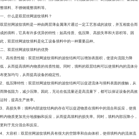
整填料、不锈钢规整填料等。
一、什么是双层丝网波纹填料？
双层丝网波纹填料是一种由两层薄金属薄片通过一定工艺形成的波纹，并互相套合而
成的填料，它具有许多优异的特性：如高传质、低压降、高损失率和大容积等。因
此，双层丝网波纹填料是化工设备填料中的一种重要品种。
二、双层丝网波纹填料的优势
1、高传质性能：双层丝网波纹填料的波纹结构可以增加表面积，使逆向流阻力降
低，从而提高填料内物质的传质性能。同时，填料的双层结构可以使填料内的流体分
布更加均匀，从而提高设备的稳定性。
2、低压降特性：双层丝网波纹填料的波纹结构可以促进流体与填料表面的接触，从
而降低阻力，减少压降。因此，无论在低流量还是高流量下，都可以保证设备的高效
运转，提高生产效率。
3、高损失率：填料内部波纹结构的存在可以促进物质在填料中的混合和反应，使填
料内物质更加充分地接触和反应，从而提高填料的损失率。同时，填料内部压降小，
更利于充分混合和反应。
4、大容积：双层丝网波纹填料具有很大的空隙率和自由体积，使得填料内的流体流