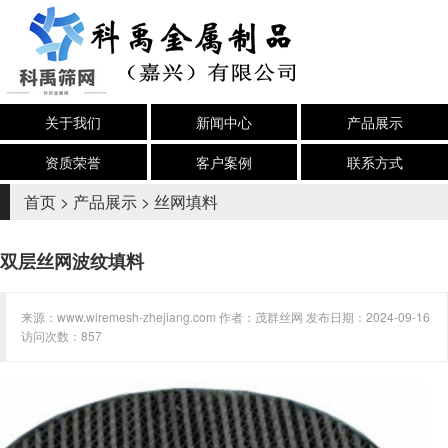
关于我们
新闻中心
产品展示
资质荣誉
客户案例
联系方式
首页
>
产品展示
>
丝网填料
双层丝网波纹填料
来源：www.wiremesh-zhejiang.com 作者：茂群丝网 发布日期：2024-09-16
访问次数：857