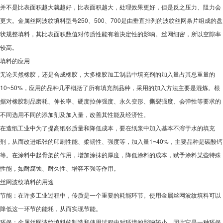
并不是比表面积越大就越好，比表面积越大，处理效果更好，但是反之压力、阻力会
更大。金属丝网波纹填料型号250、500、700是由垂直排列的波纹丝网条片组成的盘
状规整填料，其比表面积数值对传质性能有着决定性的影响。丝网细密，所以空隙率
较高。
填料的应用
无论天然橡胶，还是合成橡胶，大多橡胶加工制品中填充剂的加入量占其总重量的
10~50%，应用的品种几乎概括了所有填充剂品种，采用的加入方法主要是混炼。根
据对橡胶制品磨耗、伸长率、硬度拉伸强度、永久变形、撕裂强度、会弹性等要求的
不同选用不同的添加剂及加入量，改善其性能及经济性。
在造纸工业中为了提高纸张质量和降低成本，要在纸浆中加入基本不溶于水的填充
剂，从而改进纸张的印刷性能、柔韧性、强度等，加入量1~40%，主要品种是碳酸钙
等。在涂料中起骨架的作用，增加涂抹的厚度，降低涂料的成本，赋予涂料某些特殊
性能，如耐腐蚀、耐久性、增容不强等作用。
丝网波纹填料的用途
节能：在许多工业过程中，传质是一个重要的耗能环节。使用金属丝网波纹填料可以
降低这一环节的能耗，从而实现节能。
环保：金属丝网波纹填料的制造和使用过程中对环境的影响较小，因此它是一种环保