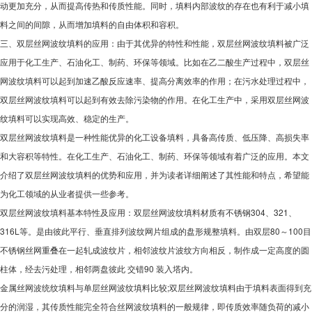
动更加充分，从而提高传热和传质性能。同时，填料内部波纹的存在也有利于减小填
料之间的间隙，从而增加填料的自由体积和容积。
三、双层丝网波纹填料的应用：由于其优异的特性和性能，双层丝网波纹填料被广泛
应用于化工生产、石油化工、制药、环保等领域。比如在乙二酸生产过程中，双层丝
网波纹填料可以起到加速乙酸反应速率、提高分离效率的作用；在污水处理过程中，
双层丝网波纹填料可以起到有效去除污染物的作用。在化工生产中，采用双层丝网波
纹填料可以实现高效、稳定的生产。
双层丝网波纹填料是一种性能优异的化工设备填料，具备高传质、低压降、高损失率
和大容积等特性。在化工生产、石油化工、制药、环保等领域有着广泛的应用。本文
介绍了双层丝网波纹填料的优势和应用，并为读者详细阐述了其性能和特点，希望能
为化工领域的从业者提供一些参考。
双层丝网波纹填料基本特性及应用：双层丝网波纹填料材质有不锈钢304、321、
316L等。是由彼此平行、垂直排列波纹网片组成的盘形规整填料。由双层80～100目
不锈钢丝网重叠在一起轧成波纹片，相邻波纹片波纹方向相反，制作成一定高度的圆
柱体，经去污处理，相邻两盘彼此 交错90 装入塔内。
金属丝网波统纹填料与单层丝网波纹填料比较;双层丝网波纹填料由于填料表面得到充
分的润湿，其传质性能完全符合丝网波纹填料的一般规律，即传质效率随负荷的减小