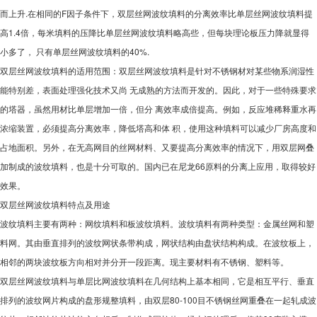
而上升.在相同的F因子条件下，双层丝网波纹填料的分离效率比单层丝网波纹填料提
高1.4倍，每米填料的压降比单层丝网波纹填料略高些，但每块理论板压力降就显得
小多了， 只有单层丝网波纹填料的40%.
双层丝网波纹填料的适用范围：双层丝网波纹填料是针对不锈钢材对某些物系润湿性
能特别差，表面处理强化技术又尚 无成熟的方法而开发的。因此，对于一些特殊要求
的塔器，虽然用材比单层增加一倍，但分 离效率成倍提高。例如，反应堆稀释重水再
浓缩装置，必须提高分离效率，降低塔高和体 积，使用这种填料可以减少厂房高度和
占地面积。另外，在无高网目的丝网材料、又要提高分离效率的情况下，用双层网叠
加制成的波纹填料，也是十分可取的。国内已在尼龙66原料的分离上应用，取得较好
效果。
双层丝网波纹填料特点及用途
波纹填料主要有两种：网纹填料和板波纹填料。波纹填料有两种类型：金属丝网和塑
料网。其由垂直排列的波纹网状条带构成，网状结构由盘状结构构成。在波纹板上，
相邻的两块波纹板方向相对并分开一段距离。现主要材料有不锈钢、塑料等。
双层丝网波纹填料与单层比网波纹填料在几何结构上基本相同，它是相互平行、垂直
排列的波纹网片构成的盘形规整填料，由双层80-100目不锈钢丝网重叠在一起轧成波