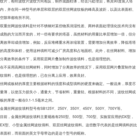
纹片，相邻波纹片波纹方向相反，制作成圆柱体，经去污处理后，将其90度装入塔
内，并在同一种型号的单层和双层的双层丝网波纹板的峰高及波距，以及比表面积、
空隙率都有所不同。
双重丝网波纹填料是针对不锈钢对某些物系润湿性差、两种表面处理强化技术尚没有
成熟的方法而开发的，对一些有要求的塔器，虽然材料的用量比单层增加一倍，但分
离效率却成倍增加，例如，反应堆稀重水再浓缩装置，需要增加分离效率，降低塔塔
的高度和体积，使用这种填料可减少厂房高度和占地面积。此外，在丝网材料、增加
分离效率的条件下，采用双层网片叠加制作波纹填料，也是很理想的。
在不采用高网目丝网材料，同时增加了分离效率的情况下，采用双层网片叠置制作波
纹填料，也是很理想的，已在分离上应用，效果良好。
丝网或板材的厚度主要根据材料的强度和成型填料的硬度来确定。一般说来，厚度尽
量薄，以使压力损失小，通量大，节省材料，重量轻。根据材料的不同，波纹丝网或
板的厚度一般在0.1-1.5毫米之间。
金属丝网波纹填料型号有SB125Y、250Y、350Y、450Y、500Y、700Y等。
目前，金属丝网波纹填料主要规格有250型、500型、700型、实验室应用的DX型，
EX型、小型金属丝网波纹填料、双层丝网波纹填料。这些数字代表的是丝网填料的比
表面积，而前面的英文字母带边的是这个型号的昵称。