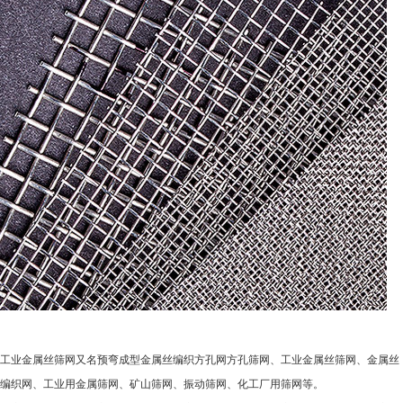
工业金属丝筛网又名预弯成型金属丝编织方孔网方孔筛网、工业金属丝筛网、金属丝
编织网、工业用金属筛网、矿山筛网、振动筛网、化工厂用筛网等。