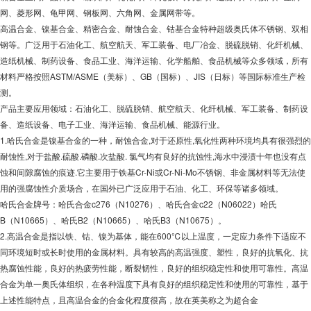
网、菱形网、龟甲网、钢板网、六角网、金属网带等。
高温合金、镍基合金、精密合金、耐蚀合金、钴基合金特种超级奥氏体不锈钢、双相
钢等。广泛用于石油化工、航空航天、军工装备、电厂冶金、脱硫脱销、化纤机械、
造纸机械、制药设备、食品工业、海洋运输、化学船舶、食品机械等众多领域，所有
材料严格按照ASTM/ASME（美标）、GB（国标）、JIS（日标）等国际标准生产检
测。
产品主要应用领域：石油化工、脱硫脱销、航空航天、化纤机械、军工装备、制药设
备、造纸设备、电子工业、海洋运输、食品机械、能源行业。
1.哈氏合金是镍基合金的一种，耐蚀合金,对于还原性,氧化性两种环境均具有很强烈的
耐蚀性,对于盐酸.硫酸.磷酸.次盐酸. 氯气均有良好的抗蚀性,海水中浸渍十年也没有点
蚀和间隙腐蚀的痕迹.它主要用于铁基Cr-Ni或Cr-Ni-Mo不锈钢、非金属材料等无法使
用的强腐蚀性介质场合，在国外已广泛应用于石油、化工、环保等诸多领域。
哈氏合金牌号：哈氏合金c276（N10276）、哈氏合金c22（N06022）哈氏
B（N10665）、哈氏B2（N10665）、哈氏B3（N10675）。
2.高温合金是指以铁、钴、镍为基体，能在600℃以上温度，一定应力条件下适应不
同环境短时或长时使用的金属材料。具有较高的高温强度、塑性，良好的抗氧化、抗
热腐蚀性能，良好的热疲劳性能，断裂韧性，良好的组织稳定性和使用可靠性。高温
合金为单一奥氏体组织，在各种温度下具有良好的组织稳定性和使用的可靠性，基于
上述性能特点，且高温合金的合金化程度很高，故在英美称之为超合金