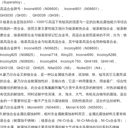
（Superalloy）。
高温合金牌号：Inconel600（N06600）﹑Inconel601（N06601）、
GH3030（GH30）、GH3039（GH39）。
3.镍基合金是指在650～1000℃高温下有较高的强度与一定的抗氧化腐蚀能力等综合
性能的一类合金。按照主要主要性能又细分为镍基耐热合金，镍基耐蚀合金，镍基耐
磨合金，镍基精密合金与镍基形状记忆合金等。高温合金按照基体的不同，分为：铁
基高温合金，镍基高温合金与钴基高温合金。其中镍基高温合金简称镍基合金。
镍基合金牌号：Inconel625（N06625）﹑Incoloy800（N08800）、
Incoloy825（N08825）、Inconel718、Alloy20、Inconel690、IncoloyA286、
Incoloy926（N08926）、Incoloy804、IncoloyX-750、GH4169、GH4145﹑
GH3128、GH2132﹑GH625、Nikel200（N6）、Nickel201（N4）。
4.蒙乃尔合金又称镍合金，是一种以金属镍为基体，添加铜、铁、锰等其它元素而成
的合金。蒙乃尔合金耐腐蚀性好，呈银白色，它是一种用量最大、用途最广、综合性
能极佳的耐蚀合金。此合金在氢氟酸和氟气介质中具有优异的耐蚀性，对热浓碱液也
有优良的耐蚀性。同时还耐中性溶液、水、海水、大气、有机化合物等的腐蚀。该合
金的一个重要特征是一般不产生应力腐蚀裂纹，切削性能良好，适合作边丝材料。
蒙乃尔合金牌号：Monel400（N04400）、Monel K-500（N05500）。
5.耐蚀合金金属抗腐蚀材料，相对非金属耐腐蚀材料而言，金属抗腐蚀材料主要有铁
基合金（耐腐蚀不锈钢）；镍基合金（Ni-Cr合金，Ni-Cr-Mo合金，Ni-Cu合金等）；
活性金属。耐腐蚀不锈钢主要是指普通的耐大气或海水等腐蚀的300系列不锈钢