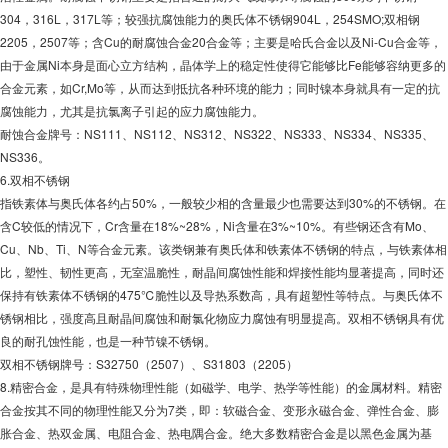
304，316L，317L等；较强抗腐蚀能力的奥氏体不锈钢904L，254SMO;双相钢
2205，2507等；含Cu的耐腐蚀合金20合金等；主要是哈氏合金以及Ni-Cu合金等，
由于金属Ni本身是面心立方结构，晶体学上的稳定性使得它能够比Fe能够容纳更多的
合金元素，如Cr,Mo等，从而达到抵抗各种环境的能力；同时镍本身就具有一定的抗
腐蚀能力，尤其是抗氯离子引起的应力腐蚀能力。
耐蚀合金牌号：NS111、NS112、NS312、NS322、NS333、NS334、NS335、
NS336。
6.双相不锈钢
指铁素体与奥氏体各约占50%，一般较少相的含量最少也需要达到30%的不锈钢。在
含C较低的情况下，Cr含量在18%~28%，Ni含量在3%~10%。有些钢还含有Mo、
Cu、Nb、Ti、N等合金元素。该类钢兼有奥氏体和铁素体不锈钢的特点，与铁素体相
比，塑性、韧性更高，无室温脆性，耐晶间腐蚀性能和焊接性能均显著提高，同时还
保持有铁素体不锈钢的475℃脆性以及导热系数高，具有超塑性等特点。与奥氏体不
锈钢相比，强度高且耐晶间腐蚀和耐氯化物应力腐蚀有明显提高。双相不锈钢具有优
良的耐孔蚀性能，也是一种节镍不锈钢。
双相不锈钢牌号：S32750（2507）、S31803（2205）
8.精密合金，是具有特殊物理性能（如磁学、电学、热学等性能）的金属材料。精密
合金按其不同的物理性能又分为7类，即：软磁合金、变形永磁合金、弹性合金、膨
胀合金、热双金属、电阻合金、热电隅合金。绝大多数精密合金是以黑色金属为基