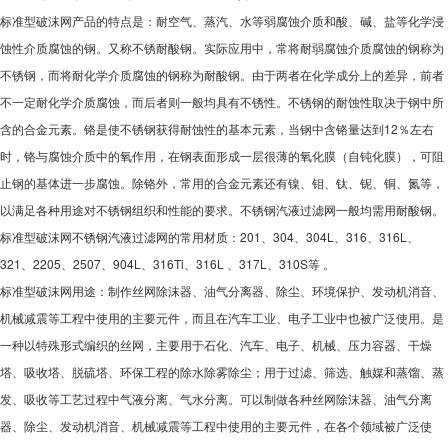
标准型破沫网产品的特点是：耐空气、蒸汽、水等弱腐蚀介质和酸、碱、盐等化学浸
蚀性介质腐蚀的钢。又称不锈耐酸钢。实际应用中，常将耐弱腐蚀介质腐蚀的钢称为
不锈钢，而将耐化学介质腐蚀的钢称为耐酸钢。由于两者在化学成分上的差异，前者
不一定耐化学介质腐蚀，而后者则一般均具有不锈性。不锈钢的耐蚀性取决于钢中所
含的合金元素。铬是使不锈钢获得耐蚀性的基本元素，当钢中含铬量达到12％左右
时，铬与腐蚀介质中的氧作用，在钢表面形成一层很薄的氧化膜（自钝化膜），可阻
止钢的基体进一步腐蚀。除铬外，常用的合金元素还有镍、钼、钛、铌、铜、氮等，
以满足各种用途对不锈钢组织和性能的要求。不锈钢汽液过滤网一般均需用耐酸钢。
标准型破沫网不锈钢汽液过滤网的常用材质：201、304、304L、316、316L、
321、2205、2507、904L、316Ti、316L 、317L、310S等 。
标准型破沫网用途：制作丝网除沫器、油气分离器、除尘、环境保护、发动机消音、
机械减震等工程中使用的主要元件，而且在汽车工业、电子工业中也被广泛使用。是
一种以特殊形式编织的丝网，主要用于石化、汽车、电子、机械、压力容器、干燥
塔、吸收塔、脱硫塔、环保工程的除水除雾除尘；用于过滤、筛选、触媒和蒸馏、蒸
发、吸收等工艺过程中气液分离、气水分离。可以制做各种丝网除沫器、油气分离
器、除尘、发动机消音、机械减震等工程中使用的主要元件，在各个领域被广泛使