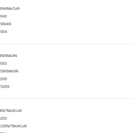
3Ni4MoCuN
3043
23Ni4N
2304
3Ni5Mo3N
2053
23Ni5Mo3N
2205
F2205
4Ni7Mo4CuN
5203
Cr25Ni7Mo4CuN