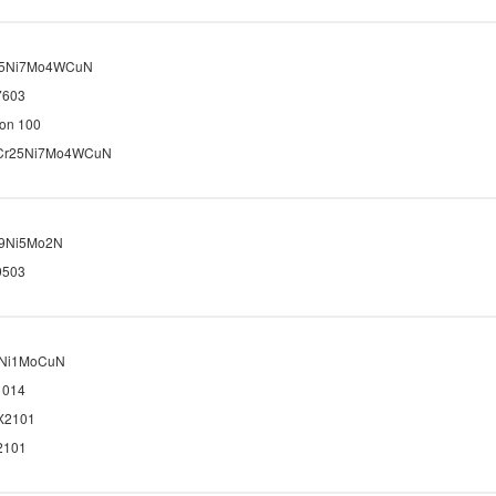
25Ni7Mo4WCuN
7603
on 100
Cr25Ni7Mo4WCuN
9Ni5Mo2N
9503
Ni1MoCuN
1014
X2101
2101