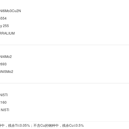
Ni6Mo3Cu2N
5554
oy 255
RRALIUM
Ni4Mo2
2693
6Ni5Mo2
Ni5Ti
2160
Ni5Ti
种中，残余
Ti≤0.05%
；不含
Cu
的钢种中，残余
Cu≤0.5%