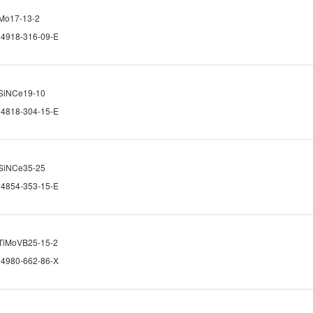
Mo17-13-2
4918-316-09-E
SiNCe19-10
4818-304-15-E
SiNCe35-25
4854-353-15-E
TiMoVB25-15-2
4980-662-86-X