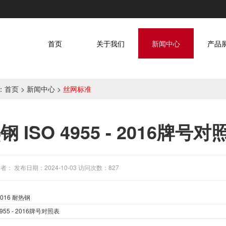
首页
关于我们
新闻中心
产品
：
首页
>
新闻中心
>
丝网标准
 ISO 4955 - 2016牌号对
者： 发布日期：2024-10-03 访问次数：827
2016
耐热钢
955 - 2016
牌号
对照表