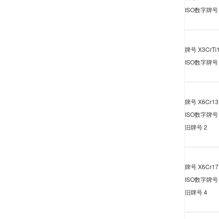
ISO
数字牌号
牌号
X3CrTi
ISO
数字牌号
牌号
X6Cr13
ISO
数字牌号
旧牌号
2
牌号
X6Cr17
ISO
数字牌号
旧牌号
4