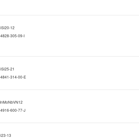
iSi20-12
4828-305-09-I
iSi25-21
4841-314-00-E
MnMoNbVN12
4916-600-77-J
i23-13