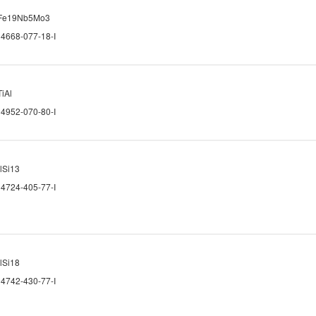
Fe19Nb5Mo3
4668-077-18-I
iAl
4952-070-80-I
lSi13
4724-405-77-I
lSi18
4742-430-77-I