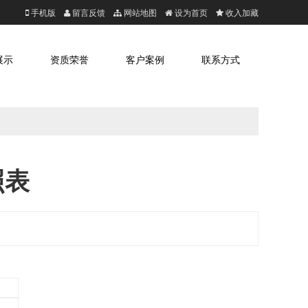
手机版
留言反馈
网站地图
设为首页
收入加藏
展示
资质荣誉
客户案例
联系方式
照表