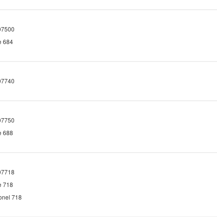
7500
e 684
7740
7750
e 688
7718
e 718
onel 718