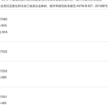
作业用沉淀硬化和冷加工镍基合金棒材、锻件和锻坯标准规范
ASTM B 637 - 2018
牌号
7080
e 80A
金
80A
7022
7252
e 689
7001
e 685