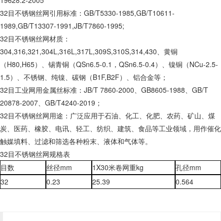
19628.2-2005
32目不锈钢丝网引用标准：GB/T5330-1985,GB/T10611-
1989,GB/T13307-1991,JB/T7860-1995;
32目不锈钢丝网材质：
304,316,321,304L,316L,317L,309S,310S,314,430、黄铜
（H80,H65）、锡青铜（QSn6.5-0.1，QSn6.5-0.4）、镍铜（NCu-2.5-
1.5）、不锈钢、纯镍、碳钢（B1F,B2F）、铝合金等；
32目工业网用金属丝标准：JB/T 7860-2000、GB8605-1988、GB/T
20878-2007、GB/T4240-2019；
32目不锈钢丝网用途：广泛应用于石油、化工、化肥、农药、矿山、煤
炭、医药、橡胶、电讯、轻工、纺织、建筑、食品等工业领域，用作催化
触媒填料、过滤和筛选各种粉末、液体和气体等。
32目不锈钢丝网规格表
目数
丝径mm
1X30米卷网重kg
孔径mm
32
0.23
25.39
0.564